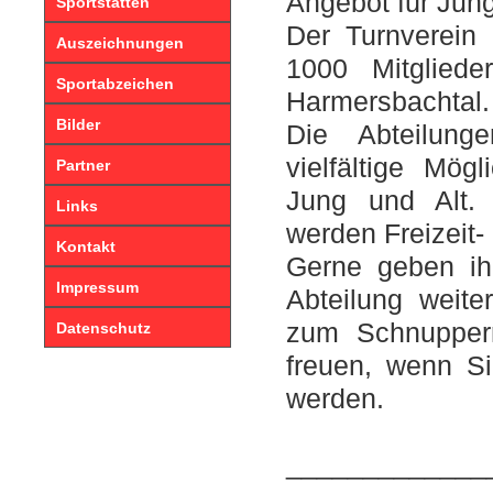
Angebot für Jung
Sportstätten
Der Turnverein 
Auszeichnungen
1000 Mitgliede
Sportabzeichen
Harmersbachtal.
Bilder
Die Abteilung
vielfältige Mög
Partner
Jung und Alt.
Links
werden Freizeit-
Kontakt
Gerne geben ih
Impressum
Abteilung weite
zum Schnupper
Datenschutz
freuen, wenn Si
werden.
_____________