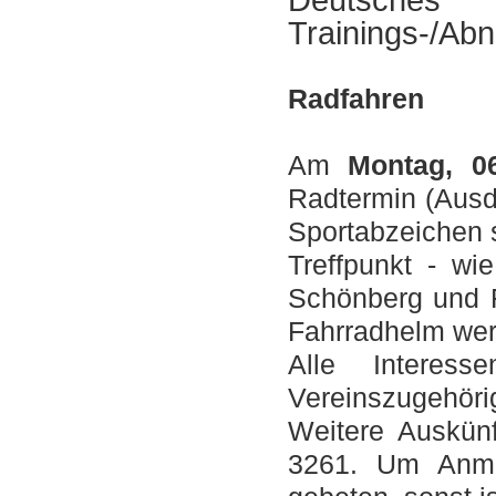
Trainings-/Ab
Radfahren
Am
Montag, 0
Radtermin (Ausd
Sportabzeichen s
Treffpunkt - wi
Schönberg und F
Fahrradhelm wer
Alle Interess
Vereinszugehörigk
Weitere Auskünf
3261. Um Anme