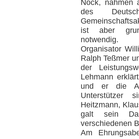
Nock, nahmen a
des Deutsc
Gemeinschaftsak
ist aber grun
notwendig.
Organisator Wil
Ralph Teßmer un
der Leistungswe
Lehmann erklär
und er die Ak
Unterstützer 
Heitzmann, Klau
galt sein D
verschiedenen 
Am Ehrungsabe