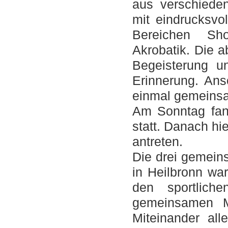
aus verschiede
mit eindrucksvo
Bereichen Sho
Akrobatik. Die 
Begeisterung un
Erinnerung. An
einmal gemeinsam
Am Sonntag fan
statt. Danach h
antreten.
Die drei gemein
in Heilbronn wa
den sportlich
gemeinsamen M
Miteinander all