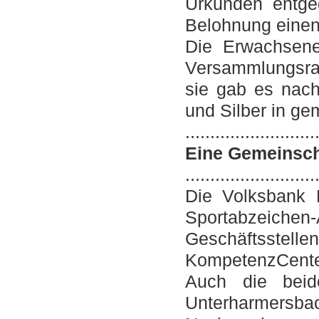
Urkunden entge
Belohnung einen
Die Erwachsene
Versammlungsrau
sie gab es nach
und Silber in ge
..........................
Eine Gemeinsch
..........................
Die Volksbank L
Sportabzeich
Geschäftss
KompetenzCenter
Auch die beid
Unterharmersba