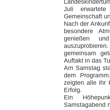
Landeskinderturn
Juli erwartet
Gemeinschaft un
Nach der Ankunft
besondere Atm
genießen und
auszuprobiere
gemeinsam geta
Auftakt in das Tu
Am Samstag stan
dem Programm. 
zeigten alle ih
Erfolg.
Ein Höhepun
Samstagabend mi