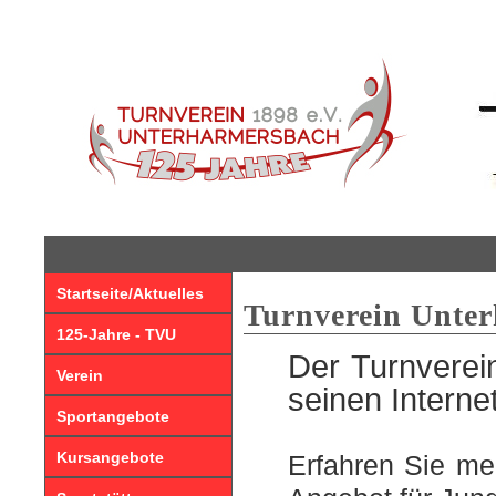
Startseite/Aktuelles
Turnverein Unte
125-Jahre - TVU
Der Turnverei
Verein
seinen Interne
Sportangebote
Kursangebote
Erfahren Sie me