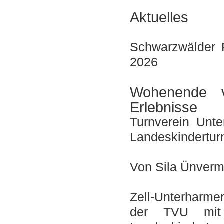
Aktuelles
Schwarzwälder P
2026
Wohenende v
Erlebnisse
Turnverein Unt
Landeskinderturnf
Von Sila Ünverm
Zell-Unterharme
der TVU mi