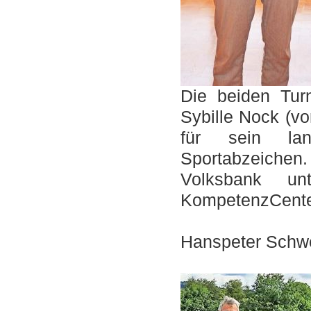
Die beiden Tur
Sybille Nock (vo
für sein la
Sportabzeiche
Volksbank un
KompetenzCenter
F
Hanspeter Sch