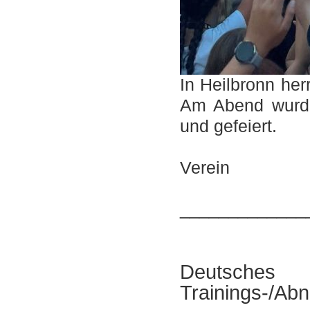
In Heilbronn he
Am Abend wurde
und gefeiert.
F
Verein
_____________
Deutsch
Trainings-/Ab